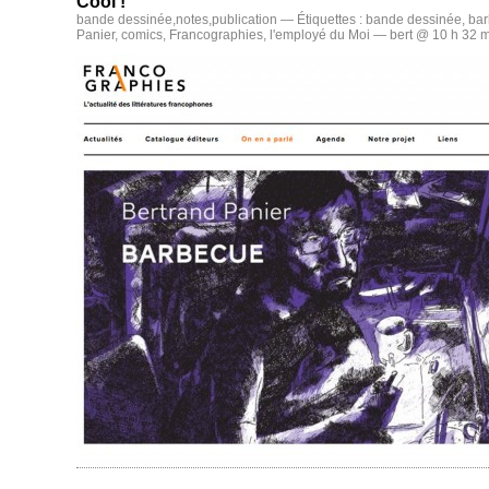
Cool !
bande dessinée
,
notes
,
publication
— Étiquettes :
bande dessinée
,
ba
Panier
,
comics
,
Francographies
,
l'employé du Moi
— bert @ 10 h 32 m