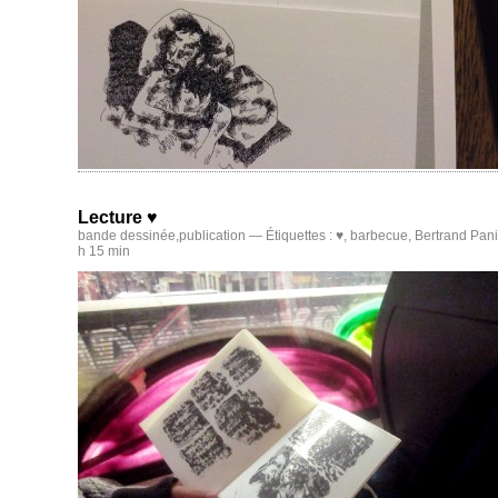
Lecture ♥
bande dessinée
,
publication
— Étiquettes :
♥
,
barbecue
,
Bertrand Pani
h 15 min