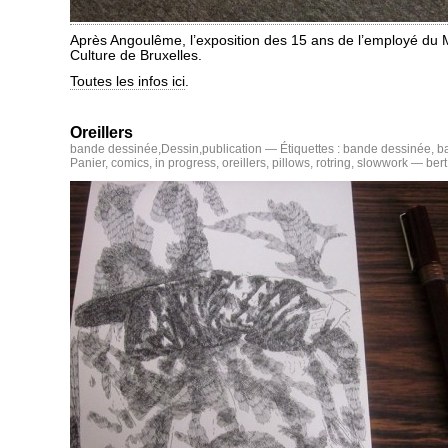
Après Angoulême, l’exposition des 15 ans de l’employé du M
Culture de Bruxelles.
Toutes les infos ici
.
Oreillers
bande dessinée
,
Dessin
,
publication
— Étiquettes :
bande dessinée
,
b
Panier
,
comics
,
in progress
,
oreillers
,
pillows
,
rotring
,
slowwork
— bert