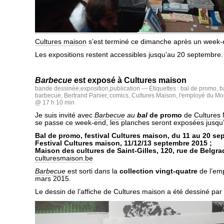
Cultures maison
s’est terminé ce dimanche après un week-e
Les expositions restent accessibles jusqu’au 20 septembre.
Barbecue
est exposé à Cultures maison
bande dessinée
,
exposition
,
publication
— Étiquettes :
bal de promo
,
b
barbecue
,
Bertrand Panier
,
comics
,
Cultures Maison
,
l'employé du Mo
@ 17 h 10 min
Je suis invité avec
Barbecue
au
bal
de promo
de
Cultures
se passe ce week-end, les planches seront exposées jusqu
Bal de promo, festival Cultures maison, du 11 au 20 se
Festival Cultures maison, 11/12/13 septembre 2015 ;
Maison des cultures de Saint-Gilles, 120, rue de Belgr
culturesmaison.be
Barbecue
est sorti dans la
collection vingt-quatre
de l’em
mars 2015.
Le dessin de l’affiche de Cultures maison a été dessiné par