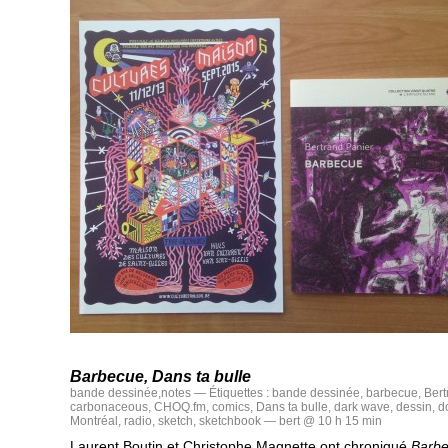
Barbecue, Dans ta bulle
bande dessinée
,
notes
— Étiquettes :
bande dessinée
,
barbecue
,
Bert
carbonaceous
,
CHOQ.fm
,
comics
,
Dans ta bulle
,
dark wave
,
dessin
,
d
Montréal
,
radio
,
sketch
,
sketchbook
— bert @ 10 h 15 min
Laurent Boutin et Christophe Magnette ont chroniqué
Barb