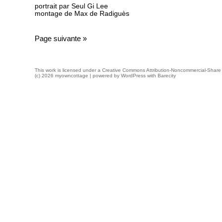
portrait par Seul Gi Lee
montage de Max de Radiguès
Page suivante »
This work is licensed under a
Creative Commons Attribution-Noncommercial-Share 
(c) 2026 myowncottage | powered by
WordPress
with
Barecity