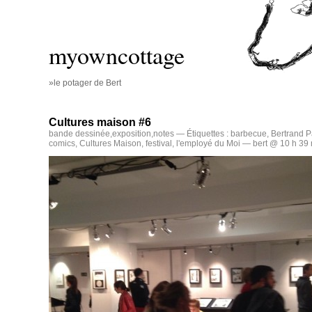
myowncottage
»le potager de Bert
Cultures maison #6
bande dessinée
,
exposition
,
notes
— Étiquettes :
barbecue
,
Bertrand P
comics
,
Cultures Maison
,
festival
,
l'employé du Moi
— bert @ 10 h 39 