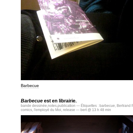
Barbecue
Barbecue
est en librairie.
bande dessinée
,
notes
,
publication
— Étiquettes :
barbecue
,
Bertrand 
comics
,
l'employé du Moi
,
release
— bert @ 13 h 48 min