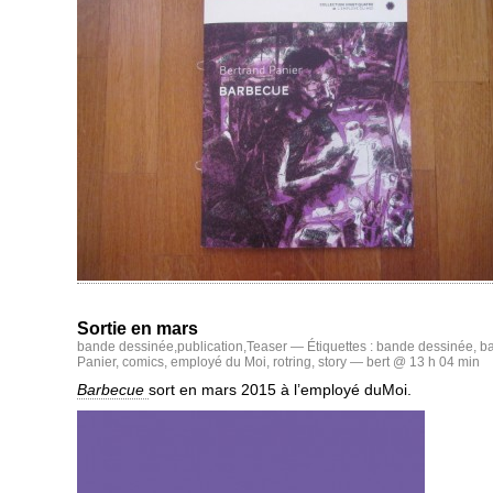
Sortie en mars
bande dessinée
,
publication
,
Teaser
— Étiquettes :
bande dessinée
,
b
Panier
,
comics
,
employé du Moi
,
rotring
,
story
— bert @ 13 h 04 min
Barbecue
sort en mars 2015 à l’employé duMoi.