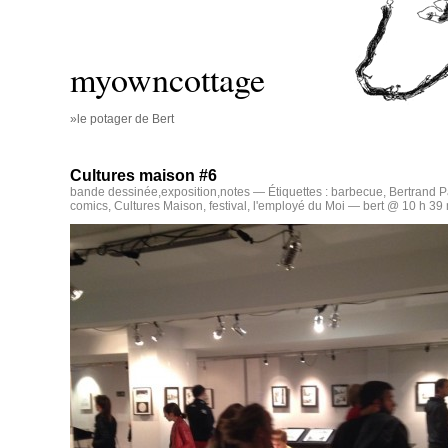
myowncottage
»le potager de Bert
Cultures maison #6
bande dessinée
,
exposition
,
notes
— Étiquettes :
barbecue
,
Bertrand P
comics
,
Cultures Maison
,
festival
,
l'employé du Moi
— bert @ 10 h 39 