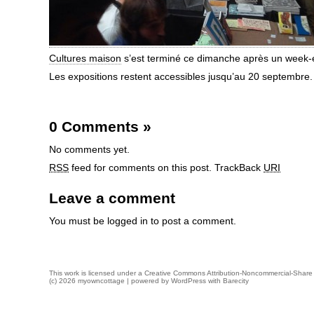
Cultures maison
s’est terminé ce dimanche après un week-e
Les expositions restent accessibles jusqu’au 20 septembre.
0 Comments
»
No comments yet.
RSS
feed for comments on this post.
TrackBack
URI
Leave a comment
You must be
logged in
to post a comment.
This work is licensed under a
Creative Commons Attribution-Noncommercial-Share 
(c) 2026 myowncottage | powered by
WordPress
with
Barecity