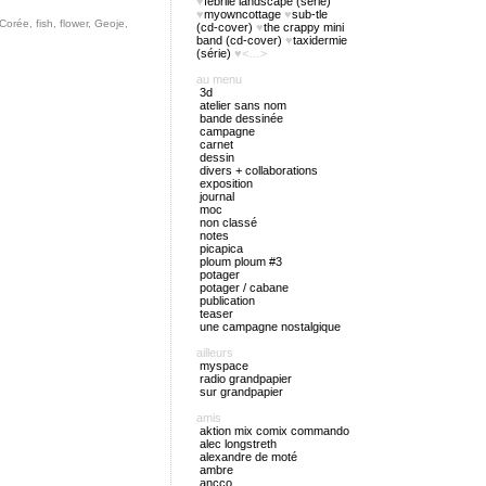
♥
febrile landscape (série)
♥
myowncottage
♥
sub-tle
Corée
,
fish
,
flower
,
Geoje
,
(cd-cover)
♥
the crappy mini
band (cd-cover)
♥
taxidermie
(série)
♥<…>
au menu
3d
atelier sans nom
bande dessinée
campagne
carnet
dessin
divers + collaborations
exposition
journal
moc
non classé
notes
picapica
ploum ploum #3
potager
potager / cabane
publication
teaser
une campagne nostalgique
ailleurs
myspace
radio grandpapier
sur grandpapier
amis
aktion mix comix commando
alec longstreth
alexandre de moté
ambre
ancco