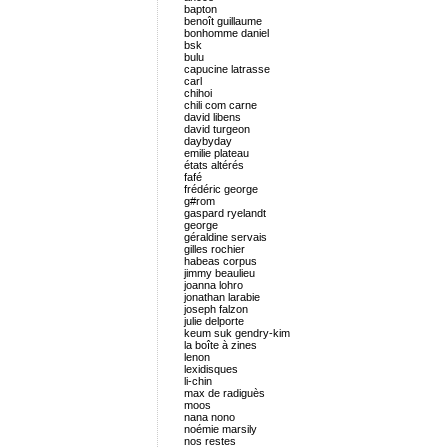
bapton
benoît guillaume
bonhomme daniel
bsk
bulu
capucine latrasse
carl
chihoi
chili com carne
david libens
david turgeon
daybyday
emilie plateau
états altérés
fafé
frédéric george
g#rom
gaspard ryelandt
george
géraldine servais
gilles rochier
habeas corpus
jimmy beaulieu
joanna lohro
jonathan larabie
joseph falzon
julie delporte
keum suk gendry-kim
la boîte à zines
lenon
lexidisques
li-chin
max de radiguès
moos
nana nono
noémie marsily
nos restes