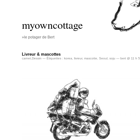
myowncottage
»le potager de Bert
Livreur & mascottes
carnet
,
Dessin
— Étiquettes :
korea
,
livreur
,
mascotte
,
Seoul
,
soju
— bert @ 11 h 5