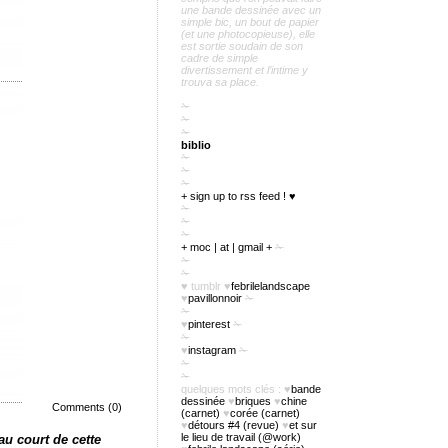
une bande dessinée avec un
simple bic, un bout de papier
(et une photocopieuse), elle
est sortie soudain de son
cadre de simple
divertissement et l’intime y
trouva sa place.
✁
✁
✁
biblio
✁
✁
✁
+ sign up to rss feed ! ♥
✁
✁
✁
+ moc | at | gmail +
✁
✁
✁
♥
tumblr
♥
febrilelandscape
♥
pavillonnoir
✁
✁
♥
pinterest
✁
✁
♥
instagram
✁
✁
✁
quelques mots clés :
♥
bande
dessinée
♥
briques
♥
chine
Comments (0)
(carnet)
♥
corée (carnet)
♥
détours #4 (revue)
♥
et sur
le lieu de travail (@work)
u court de cette