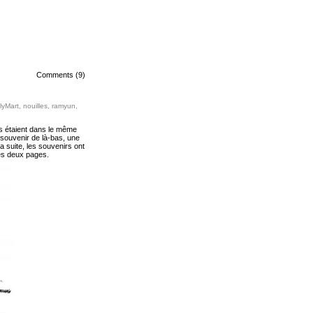
Comments (9)
lyMart
,
nouilles
,
ramyun
,
es étaient dans le même
n souvenir de là-bas, une
la suite, les souvenirs ont
ces deux pages.