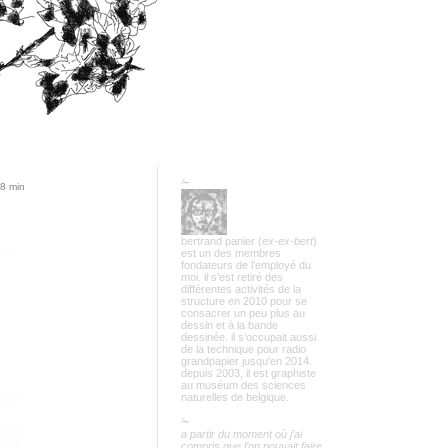
✁
8 min
bertrand panier (
ex-ex-bert
)
est un des membres
fondateurs de l’employé du
moi. il s’est retiré des
différentes activités de la
structure en 2010 pour se
consacrer un peu plus au
dessin et à la bande
dessinée. il s’occupait aussi
de la technique pour radio
grandpapier jusqu'en 2014.
depuis 2003, il est graphiste
au muséum des sciences
naturelles de belgique.
✁
a partir du moment où j’ai
compris que l’on pouvait faire