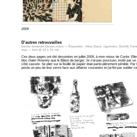
2009
D’autres retrouvailles
bande dessinée
,
Dessin
,
notes
— Étiquettes :
Alela Diane
,
cigarettes
,
Dunhill
,
Fami
soju
— bert @ 16 h 51 min
Ces deux pages ont été dessinées en juillet 2009, à mon retour de Corée. Ell
bloc
Daler-Rowney
que le
Bâton de berger
. Je n’ai pas poursuivi, invité par u
côté cassée. Se plier sur la feuille de papier était particulièrement pénible. Par 
perdu un peu de leur verve face aux affaires courantes et j’ai fini par oublier 