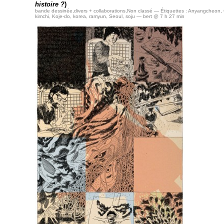
histoire ?
)
bande dessinée
,
divers + collaborations
,
Non classé
— Étiquettes :
Anyangcheon
,
kimchi
,
Koje-do
,
korea
,
ramyun
,
Seoul
,
soju
— bert @ 7 h 27 min