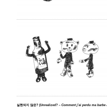
실현되지 않은? (Unrealized? –
Comment j’ai perdu ma barbe a