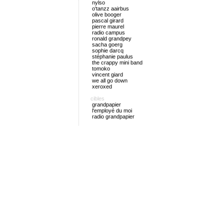
nylso
o'tanzz aairbus
olive booger
pascal girard
pierre maurel
radio campus
ronald grandpey
sacha goerg
sophie darcq
stéphanie paulus
the crappy mini band
tomoko
vincent giard
we all go down
xeroxed
cibles
grandpapier
l'employé du moi
radio grandpapier