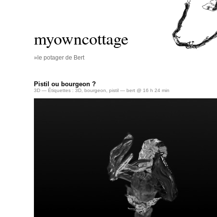
myowncottage
»le potager de Bert
Pistil ou bourgeon ?
3D
— Étiquettes :
3D
,
bourgeon
,
pistil
— bert @ 16 h 24 min