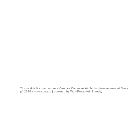
This work is licensed under a
Creative Commons Attribution-Noncommercial-Share 
(c) 2026 myowncottage | powered by
WordPress
with
Barecity