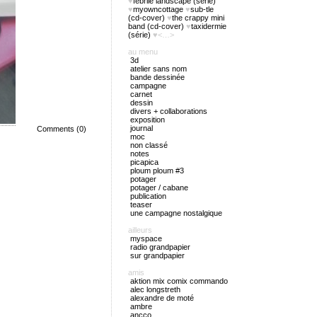
♥
febrile landscape (série)
♥
myowncottage
♥
sub-tle
(cd-cover)
♥
the crappy mini
band (cd-cover)
♥
taxidermie
(série)
♥<…>
au menu
3d
atelier sans nom
bande dessinée
campagne
carnet
dessin
divers + collaborations
exposition
journal
Comments (0)
moc
non classé
notes
picapica
ploum ploum #3
potager
potager / cabane
publication
teaser
une campagne nostalgique
ailleurs
myspace
radio grandpapier
sur grandpapier
amis
aktion mix comix commando
alec longstreth
alexandre de moté
ambre
ancco