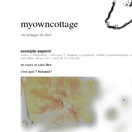
myowncottage
»le potager de Bert
excerpto experiri
notes
— Étiquettes :
c'est quoi ?
,
drawing
,
in progress
,
nofilter
,
nophotoshoped
,
o
sans filtre
,
what is it?
— bert @ 17 h 03 min
en cours et sans filtre
c’est quoi ? #whatisit?