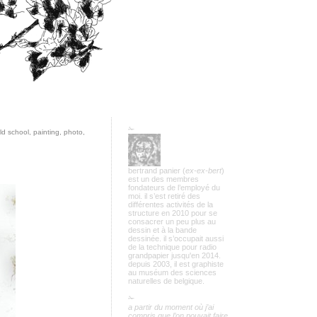
✁
ld school
,
painting
,
photo
,
bertrand panier (
ex-ex-bert
)
est un des membres
fondateurs de l’employé du
moi. il s’est retiré des
différentes activités de la
structure en 2010 pour se
consacrer un peu plus au
dessin et à la bande
dessinée. il s’occupait aussi
de la technique pour radio
grandpapier jusqu'en 2014.
depuis 2003, il est graphiste
au muséum des sciences
naturelles de belgique.
✁
a partir du moment où j’ai
compris que l’on pouvait faire