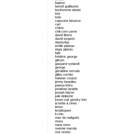
bapton
benoît guillaume
bonhomme daniel
bsk
bulu
capucine latrasse
carl
chihoi
chili com carne
david libens
david turgeon
daybyday
emilie plateau
états altérés
fafé
frédéric george
g#rom
gaspard ryelandt
george
géraldine servais
gilles rochier
habeas corpus
jimmy beaulieu
joanna lohro
jonathan larabie
joseph falzon
julie delporte
keum suk gendry-kim
la boîte à zines
lenon
lexidisques
li-chin
max de radiguès
moos
nana nono
noémie marsily
nos restes