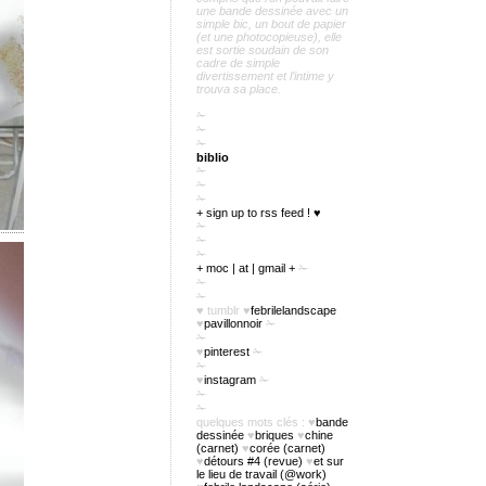
une bande dessinée avec un
simple bic, un bout de papier
(et une photocopieuse), elle
est sortie soudain de son
cadre de simple
divertissement et l’intime y
trouva sa place.
✁
✁
✁
biblio
✁
✁
✁
+ sign up to rss feed ! ♥
✁
✁
✁
+ moc | at | gmail +
✁
✁
✁
♥
tumblr
♥
febrilelandscape
♥
pavillonnoir
✁
✁
♥
pinterest
✁
✁
♥
instagram
✁
✁
✁
quelques mots clés :
♥
bande
dessinée
♥
briques
♥
chine
(carnet)
♥
corée (carnet)
♥
détours #4 (revue)
♥
et sur
le lieu de travail (@work)