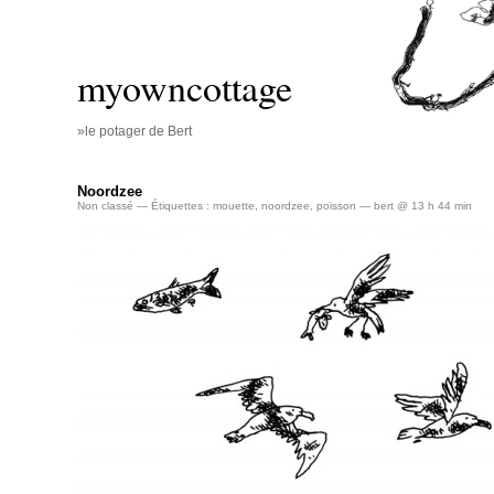
myowncottage
»le potager de Bert
Noordzee
Non classé
— Étiquettes :
mouette
,
noordzee
,
poisson
— bert @ 13 h 44 min