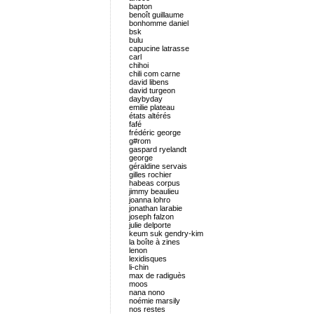
bapton
benoît guillaume
bonhomme daniel
bsk
bulu
capucine latrasse
carl
chihoi
chili com carne
david libens
david turgeon
daybyday
emilie plateau
états altérés
fafé
frédéric george
g#rom
gaspard ryelandt
george
géraldine servais
gilles rochier
habeas corpus
jimmy beaulieu
joanna lohro
jonathan larabie
joseph falzon
julie delporte
keum suk gendry-kim
la boîte à zines
lenon
lexidisques
li-chin
max de radiguès
moos
nana nono
noémie marsily
nos restes