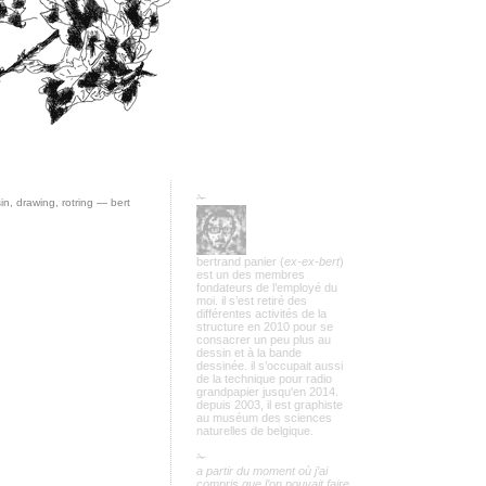
✁
in
,
drawing
,
rotring
— bert
bertrand panier (
ex-ex-bert
)
est un des membres
fondateurs de l’employé du
moi. il s’est retiré des
différentes activités de la
structure en 2010 pour se
consacrer un peu plus au
dessin et à la bande
dessinée. il s’occupait aussi
de la technique pour radio
grandpapier jusqu'en 2014.
depuis 2003, il est graphiste
au muséum des sciences
naturelles de belgique.
✁
a partir du moment où j’ai
compris que l’on pouvait faire