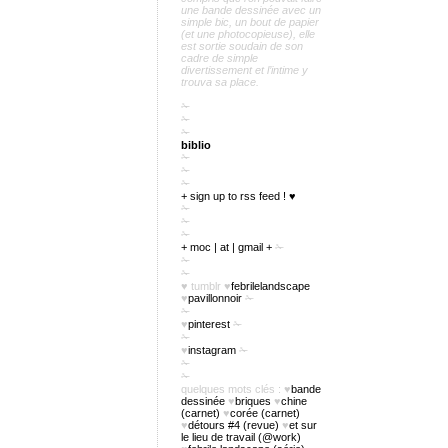
une bande dessinée avec un
simple bic, un bout de papier
(et une photocopieuse), elle
est sortie soudain de son
cadre de simple
divertissement et l’intime y
trouva sa place.
✁
✁
✁
biblio
✁
✁
✁
+ sign up to rss feed ! ♥
✁
✁
✁
+ moc | at | gmail +
✁
✁
✁
♥
tumblr
♥
febrilelandscape
♥
pavillonnoir
✁
✁
♥
pinterest
✁
✁
♥
instagram
✁
✁
✁
quelques mots clés :
♥
bande
dessinée
♥
briques
♥
chine
(carnet)
♥
corée (carnet)
♥
détours #4 (revue)
♥
et sur
le lieu de travail (@work)