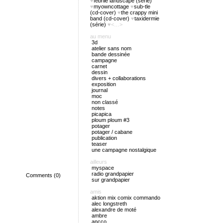
♥
febrile landscape (série)
♥
myowncottage
♥
sub-tle
(cd-cover)
♥
the crappy mini
band (cd-cover)
♥
taxidermie
(série)
♥<…>
au menu
3d
atelier sans nom
bande dessinée
campagne
carnet
dessin
divers + collaborations
exposition
journal
moc
non classé
notes
picapica
ploum ploum #3
potager
potager / cabane
publication
teaser
une campagne nostalgique
ailleurs
myspace
radio grandpapier
Comments (0)
sur grandpapier
amis
aktion mix comix commando
alec longstreth
alexandre de moté
ambre
ancco