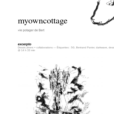
myowncottage
»le potager de Bert
excerpto
Dessin
,
divers + collaborations
— Étiquettes :
5G
,
Bertrand Panier
,
darkwave
,
dess
@ 14 h 33 min