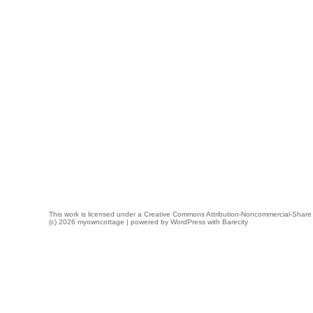
This work is licensed under a
Creative Commons Attribution-Noncommercial-Share 
(c) 2026 myowncottage | powered by
WordPress
with
Barecity