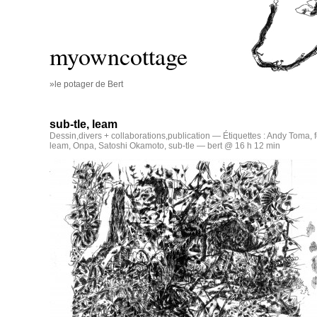
myowncottage
»le potager de Bert
sub-tle, leam
Dessin
,
divers + collaborations
,
publication
— Étiquettes :
Andy Toma
,
leam
,
Onpa
,
Satoshi Okamoto
,
sub-tle
— bert @ 16 h 12 min