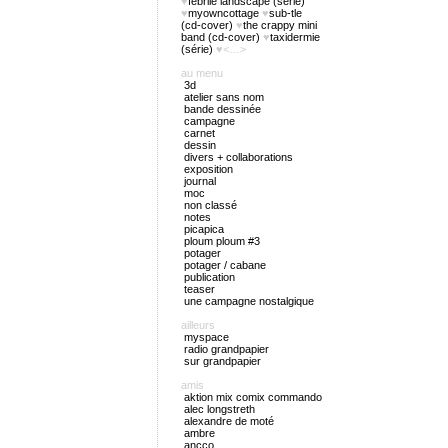
♥
febrile landscape (série)
♥
myowncottage
♥
sub-tle
(cd-cover)
♥
the crappy mini
band (cd-cover)
♥
taxidermie
(série)
♥<…>
au menu
3d
atelier sans nom
bande dessinée
campagne
carnet
dessin
divers + collaborations
exposition
journal
moc
non classé
notes
picapica
ploum ploum #3
potager
potager / cabane
publication
teaser
une campagne nostalgique
ailleurs
myspace
radio grandpapier
sur grandpapier
amis
aktion mix comix commando
alec longstreth
alexandre de moté
ambre
ancco