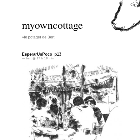
myowncottage
»le potager de Bert
EsperarUnPoco_p13
— bert @ 17 h 18 min