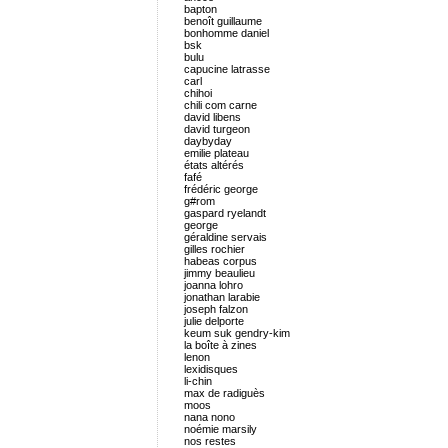
bapton
benoît guillaume
bonhomme daniel
bsk
bulu
capucine latrasse
carl
chihoi
chili com carne
david libens
david turgeon
daybyday
emilie plateau
états altérés
fafé
frédéric george
g#rom
gaspard ryelandt
george
géraldine servais
gilles rochier
habeas corpus
jimmy beaulieu
joanna lohro
jonathan larabie
joseph falzon
julie delporte
keum suk gendry-kim
la boîte à zines
lenon
lexidisques
li-chin
max de radiguès
moos
nana nono
noémie marsily
nos restes