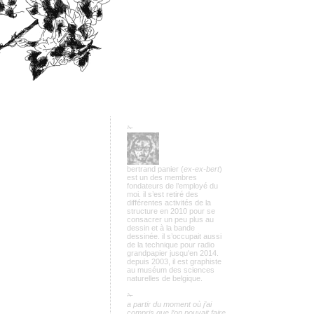
✁
bertrand panier (
ex-ex-bert
)
est un des membres
fondateurs de l’employé du
moi. il s’est retiré des
différentes activités de la
structure en 2010 pour se
consacrer un peu plus au
dessin et à la bande
dessinée. il s’occupait aussi
de la technique pour radio
grandpapier jusqu'en 2014.
depuis 2003, il est graphiste
au muséum des sciences
naturelles de belgique.
✁
a partir du moment où j’ai
compris que l’on pouvait faire