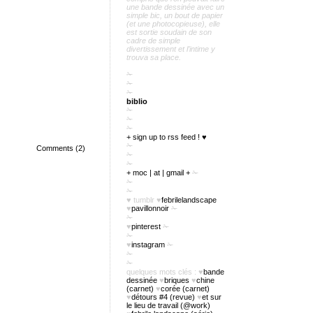
une bande dessinée avec un
simple bic, un bout de papier
(et une photocopieuse), elle
est sortie soudain de son
cadre de simple
divertissement et l’intime y
trouva sa place.
✁
✁
✁
biblio
✁
✁
✁
+ sign up to rss feed ! ♥
✁
Comments (2)
✁
✁
+ moc | at | gmail +
✁
✁
✁
♥
tumblr
♥
febrilelandscape
♥
pavillonnoir
✁
✁
♥
pinterest
✁
✁
♥
instagram
✁
✁
✁
quelques mots clés :
♥
bande
dessinée
♥
briques
♥
chine
(carnet)
♥
corée (carnet)
♥
détours #4 (revue)
♥
et sur
le lieu de travail (@work)